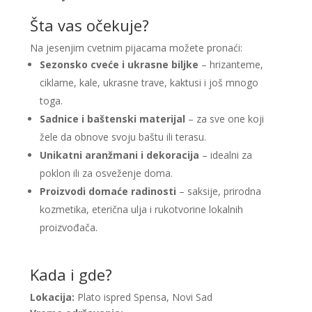
Šta vas očekuje?
Na jesenjim cvetnim pijacama možete pronaći:
Sezonsko cveće i ukrasne biljke
– hrizanteme,
ciklame, kale, ukrasne trave, kaktusi i još mnogo
toga.
Sadnice i baštenski materijal
– za sve one koji
žele da obnove svoju baštu ili terasu.
Unikatni aranžmani i dekoracija
– idealni za
poklon ili za osveženje doma.
Proizvodi domaće radinosti
– saksije, prirodna
kozmetika, eterična ulja i rukotvorine lokalnih
proizvođača.
Kada i gde?
Lokacija:
Plato ispred Spensa, Novi Sad