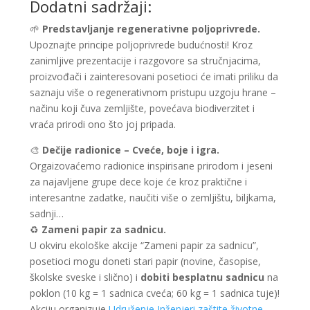
Dodatni sadržaji:
🌱
Predstavljanje regenerativne poljoprivrede.
Upoznajte principe poljoprivrede budućnosti! Kroz
zanimljive prezentacije i razgovore sa stručnjacima,
proizvođači i zainteresovani posetioci će imati priliku da
saznaju više o regenerativnom pristupu uzgoju hrane –
načinu koji čuva zemljište, povećava biodiverzitet i
vraća prirodi ono što joj pripada.
🎨
Dečije radionice – Cveće, boje i igra.
Orgaizovaćemo radionice inspirisane prirodom i jeseni
za najavljene grupe dece koje će kroz praktične i
interesantne zadatke, naučiti više o zemljištu, biljkama,
sadnji…
♻️
Zameni papir za sadnicu.
U okviru ekološke akcije “Zameni papir za sadnicu”,
posetioci mogu doneti stari papir (novine, časopise,
školske sveske i slično) i
dobiti besplatnu sadnicu
na
poklon (10 kg = 1 sadnica cveća; 60 kg = 1 sadnica tuje)!
Akciju organizuje
Udruženje Inženjeri zaštite životne