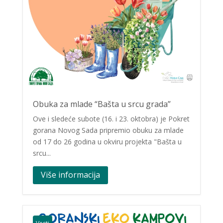
Obuka za mlade “Bašta u srcu grada”
Ove i sledeće subote (16. i 23. oktobra) je Pokret
gorana Novog Sada pripremio obuku za mlade
od 17 do 26 godina u okviru projekta "Bašta u
srcu...
Više informacija