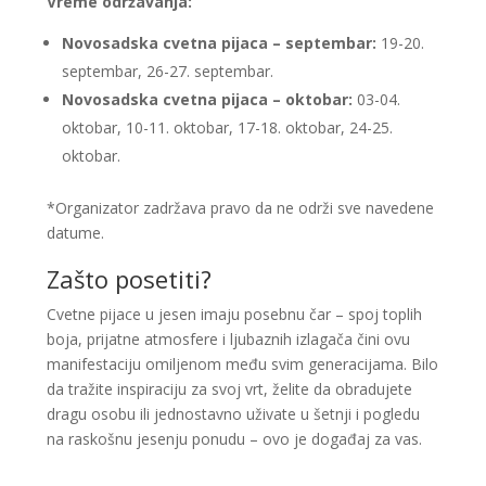
Vreme održavanja:
Novosadska cvetna pijaca – septembar:
19-20.
septembar, 26-27. septembar.
Novosadska cvetna pijaca – oktobar:
03-04.
oktobar, 10-11. oktobar, 17-18. oktobar, 24-25.
oktobar.
*Organizator zadržava pravo da ne održi sve navedene
datume.
Zašto posetiti?
Cvetne pijace u jesen imaju posebnu čar – spoj toplih
boja, prijatne atmosfere i ljubaznih izlagača čini ovu
manifestaciju omiljenom među svim generacijama. Bilo
da tražite inspiraciju za svoj vrt, želite da obradujete
dragu osobu ili jednostavno uživate u šetnji i pogledu
na raskošnu jesenju ponudu – ovo je događaj za vas.