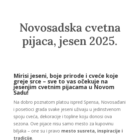
Novosadska cvetna
pijaca, jesen 2025.
Mirisi jeseni, boje prirode i cveće koje
greje srce – sve to vas očekuje na
jesenjim cvetnim pijacama u Novom
Sadu!
Na dobro poznatom platou ispred Spensa, Novosađani
i posetioci grada svake jeseni uživaju u jedinstvenom
spoju cveća, dekoracije i topline koju donosi ova
sezona. Ove pijace nisu samo mesto za kupovinu
biljaka – one su i pravo
mesto susreta, inspiracije i
tradicije
.