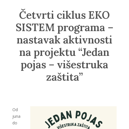
Četvrti ciklus EKO
SISTEM programa –
nastavak aktivnosti
na projektu “Jedan
pojas – višestruka
zaštita”
Od
juna
do