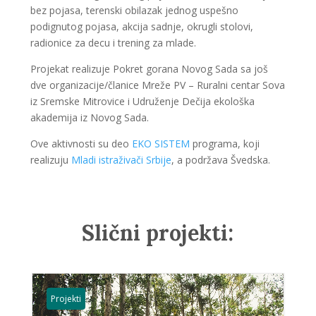
bez pojasa, terenski obilazak jednog uspešno
podignutog pojasa, akcija sadnje, okrugli stolovi,
radionice za decu i trening za mlade.
Projekat realizuje Pokret gorana Novog Sada sa još
dve organizacije/članice Mreže PV – Ruralni centar Sova
iz Sremske Mitrovice i Udruženje Dečija ekološka
akademija iz Novog Sada.
Ove aktivnosti su deo
EKO SISTEM
programa, koji
realizuju
Mladi istraživači Srbije
, a podržava Švedska.
Slični projekti:
Projekti