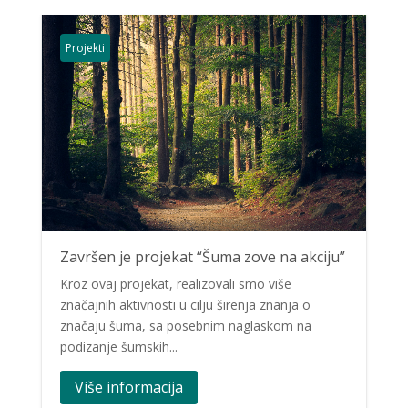
Projekti
Završen je projekat “Šuma zove na akciju”
Kroz ovaj projekat, realizovali smo više
značajnih aktivnosti u cilju širenja znanja o
značaju šuma, sa posebnim naglaskom na
podizanje šumskih...
Više informacija