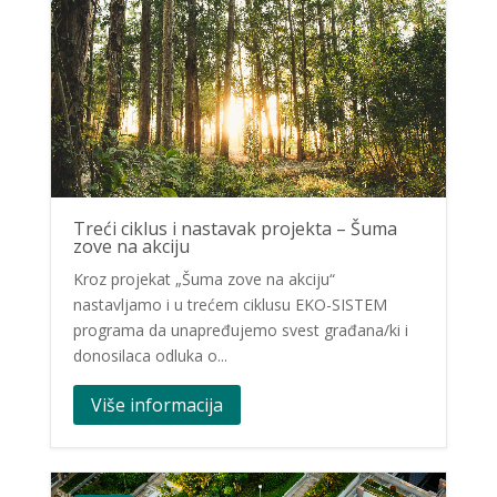
Treći ciklus i nastavak projekta – Šuma
zove na akciju
Kroz projekat „Šuma zove na akciju“
nastavljamo i u trećem ciklusu EKO-SISTEM
programa da unapređujemo svest građana/ki i
donosilaca odluka o...
Više informacija