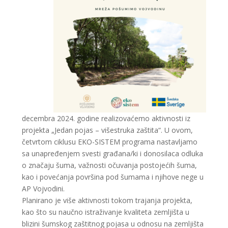
decembra 2024. godine realizovaćemo aktivnosti iz
projekta „Jedan pojas – višestruka zaštita“. U ovom,
četvrtom ciklusu EKO-SISTEM programa nastavljamo
sa unapređenjem svesti građana/ki i donosilaca odluka
o značaju šuma, važnosti očuvanja postojećih šuma,
kao i povećanja površina pod šumama i njihove nege u
AP Vojvodini.
Planirano je više aktivnosti tokom trajanja projekta,
kao što su naučno istraživanje kvaliteta zemljišta u
blizini šumskog zaštitnog pojasa u odnosu na zemljišta