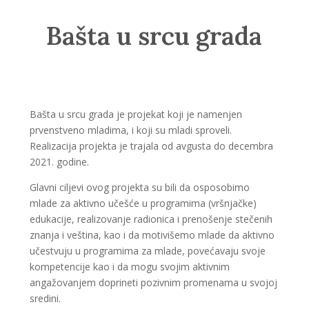
Bašta u srcu grada
Bašta u srcu grada je projekat koji je namenjen
prvenstveno mladima, i koji su mladi sproveli.
Realizacija projekta je trajala od avgusta do decembra
2021. godine.
Glavni ciljevi ovog projekta su bili da osposobimo
mlade za aktivno učešće u programima (vršnjačke)
edukacije, realizovanje radionica i prenošenje stečenih
znanja i veština, kao i da motivišemo mlade da aktivno
učestvuju u programima za mlade, povećavaju svoje
kompetencije kao i da mogu svojim aktivnim
angažovanjem doprineti pozivnim promenama u svojoj
sredini.