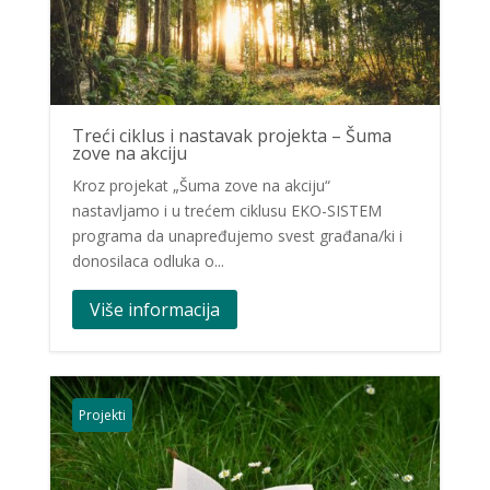
Treći ciklus i nastavak projekta – Šuma
zove na akciju
Kroz projekat „Šuma zove na akciju“
nastavljamo i u trećem ciklusu EKO-SISTEM
programa da unapređujemo svest građana/ki i
donosilaca odluka o...
Više informacija
Projekti