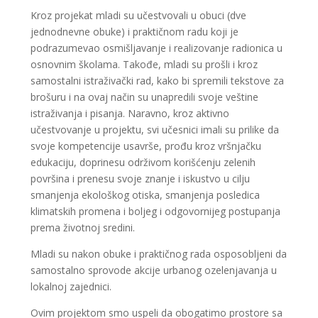
Kroz projekat mladi su učestvovali u obuci (dve
jednodnevne obuke) i praktičnom radu koji je
podrazumevao osmišljavanje i realizovanje radionica u
osnovnim školama. Takođe, mladi su prošli i kroz
samostalni istraživački rad, kako bi spremili tekstove za
brošuru i na ovaj način su unapredili svoje veštine
istraživanja i pisanja. Naravno, kroz aktivno
učestvovanje u projektu, svi učesnici imali su prilike da
svoje kompetencije usavrše, prođu kroz vršnjačku
edukaciju, doprinesu održivom korišćenju zelenih
površina i prenesu svoje znanje i iskustvo u cilju
smanjenja ekološkog otiska, smanjenja posledica
klimatskih promena i boljeg i odgovornijeg postupanja
prema životnoj sredini.
Mladi su nakon obuke i praktičnog rada osposobljeni da
samostalno sprovode akcije urbanog ozelenjavanja u
lokalnoj zajednici.
Ovim projektom smo uspeli da obogatimo prostore sa