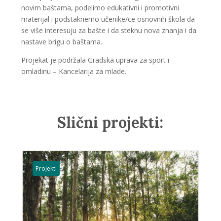
novim baštama, podelimo edukativni i promotivni
materijal i podstaknemo učenike/ce osnovnih škola da
se više interesuju za bašte i da steknu nova znanja i da
nastave brigu o baštama.
Projekat je podržala Gradska uprava za sport i
omladinu – Kancelarija za mlade.
Slični projekti:
Projekti