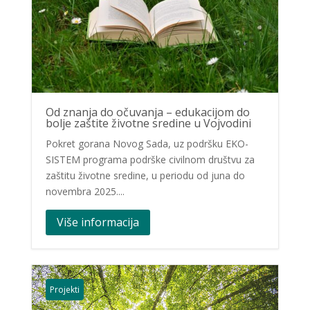
Od znanja do očuvanja – edukacijom do
bolje zaštite životne sredine u Vojvodini
Pokret gorana Novog Sada, uz podršku EKO-
SISTEM programa podrške civilnom društvu za
zaštitu životne sredine, u periodu od juna do
novembra 2025....
Više informacija
Projekti